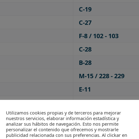
C-19
C-27
F-8 / 102 - 103
C-28
B-28
M-15 / 228 - 229
E-11
B-49
Utilizamos cookies propias y de terceros para mejorar
B-35 / 603 - 608
nuestros servicios, elaborar información estadística y
analizar sus hábitos de navegación. Esto nos permite
F-5
personalizar el contenido que ofrecemos y mostrarle
publicidad relacionada con sus preferencias. Al clickar en