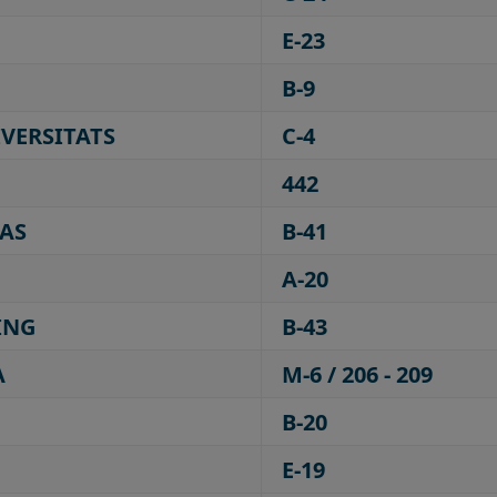
E-23
B-9
IVERSITATS
C-4
442
AS
B-41
A-20
ING
B-43
A
M-6 / 206 - 209
B-20
E-19