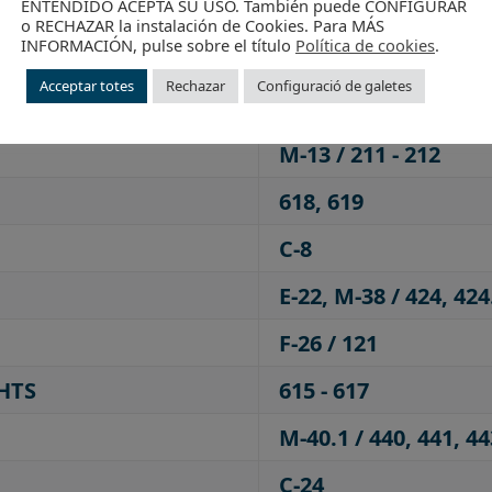
ENTENDIDO ACEPTA SU USO. También puede CONFIGURAR
D-15
o RECHAZAR la instalación de Cookies. Para MÁS
INFORMACIÓN, pulse sobre el título
Política de cookies
.
F-2 / 099
Acceptar totes
Rechazar
Configuració de galetes
B-39
M-13 / 211 - 212
618, 619
C-8
E-22, M-38 / 424, 424
F-26 / 121
HTS
615 - 617
M-40.1 / 440, 441, 44
C-24